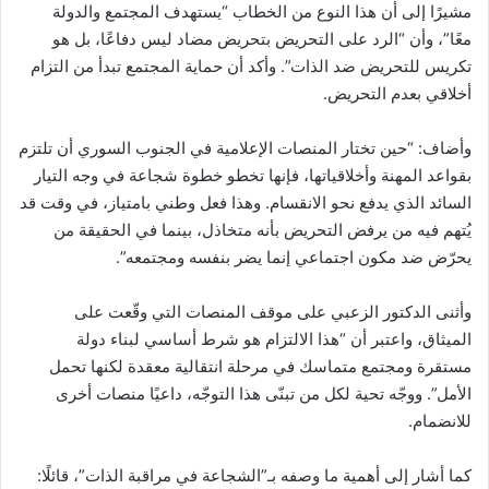
مشيرًا إلى أن هذا النوع من الخطاب “يستهدف المجتمع والدولة
معًا”، وأن “الرد على التحريض بتحريض مضاد ليس دفاعًا، بل هو
تكريس للتحريض ضد الذات”. وأكد أن حماية المجتمع تبدأ من التزام
أخلاقي بعدم التحريض.
وأضاف: “حين تختار المنصات الإعلامية في الجنوب السوري أن تلتزم
بقواعد المهنة وأخلاقياتها، فإنها تخطو خطوة شجاعة في وجه التيار
السائد الذي يدفع نحو الانقسام. وهذا فعل وطني بامتياز، في وقت قد
يُتهم فيه من يرفض التحريض بأنه متخاذل، بينما في الحقيقة من
يحرّض ضد مكون اجتماعي إنما يضر بنفسه ومجتمعه”.
وأثنى الدكتور الزعبي على موقف المنصات التي وقّعت على
الميثاق، واعتبر أن “هذا الالتزام هو شرط أساسي لبناء دولة
مستقرة ومجتمع متماسك في مرحلة انتقالية معقدة لكنها تحمل
الأمل”. ووجّه تحية لكل من تبنّى هذا التوجّه، داعيًا منصات أخرى
للانضمام.
كما أشار إلى أهمية ما وصفه بـ”الشجاعة في مراقبة الذات”، قائلًا: