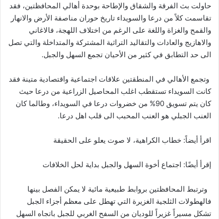
حاولت بث الفرقة والشقاق والإطاحة بوحدة أهالي المحافظتين، فقد
تقاسمت كلاً من درعا والسويداء تاريخ حوران مناصفة الأرض والانهار
والقمح والغزاة واللغة على الرغم من اختلاف اللهجة، فالاغاني
والاهازيج والعادات والتقاليد التراثية المشتركة والمتداخلة والتي تصل
الى حد التطابق في كثير من الأحيان تجمع السهل والجبل.
وتجمع الأهالي في المنطقتين علاقات اجتماعية واقتصادية متينة فقد
كانت السويداء تستقطب اغلب المحاصيل الزراعية من درعا حيث
كان يتم تسويق 90% من خضروات درعا في السويداء، وطالما كان
العنب الجبلي هو العنب المحبب الى قلب اهل درعا.
اقرأ أيضاً:
خطاب الكراهية، لا صوت يعلو على الحقيقة
إقرأ أيضًا:
اجتماع أخوة السهل والجبل بداية لحل الخلافات
وترتبط المحافظتين بروابط طبيعية مائية لا يمكن الفصل بينها
فالهطولات الثلجية الغزيرة التي تهطل على معظم أجزاء الجبل
تشكل مسيراً غزيراً للوديان من السفح الغربي للجبل باتجاه السهل