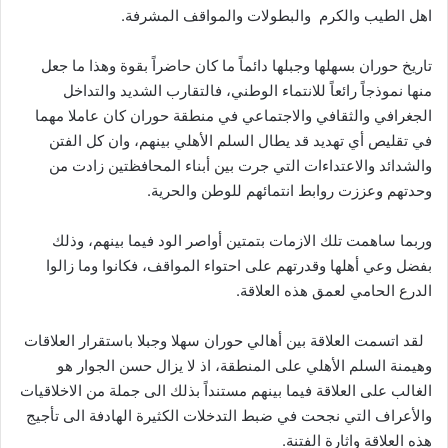
اهل الطيب والكرم والبطولات والمواقف المشرفة.
تاريخ حوران بسهلها وجبلها دائماً ما كان حاضراً بقوة وهذا ما جعل
منها نموذجاً رائعاً للانتماء الوطني، فالتقارب الشديد والتداخل
الجغرافي والثقافي والاجتماعي في منطقة حوران كان عاملا مهما
في تقليص أي تهديد قد يطال السلم الأهلي بينهم، وان كل الفتن
والشدائد والاعتداءات التي جرت بين أبناء المحافظتين زادت من
وحدتهم وعززت روابط انتمائهم للوطن والحرية.
وربما ساهمت تلك الازمات بتمتين أواصر الود فيما بينهم، وذلك
بفضل وعي أهلها وقدرتهم على احتواء المواقف، فكانوا وما زالوا
الدرع الحامي لعمق هذه العلاقة.
لقد اتسمت العلاقة بين أهالي حوران سهلا وجبلا باستقرار العلاقات
وهيمنة السلم الأهلي على المنطقة، اذ لا يزال حسن الجوار هو
الغالب على العلاقة فيما بينهم مستنداً بذلك الى جملة من الاخلاقيات
والأعراف التي نجحت في ضبط التدخلات الكثيرة الهادفة الى تأجيج
هذه العلاقة واثارة الفتنة.