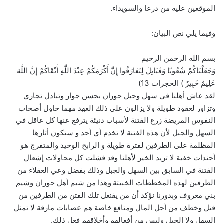
الموقعين عليه من درعا والسويداء.
وفيما يلي نص البيان:
‎وَجَعَلْنَاكُمْ شُعُوبًا وَقَبَائِلَ لِتَعَارَفُوا إِنَّ أَكْرَمَكُمْ عِنْدَ اللَّهِ أَتْقَاكُمْ إِنَّ اللَّهَ
عَلِيمٌ خَبِيرٌ ) الحجرات 13)
‎لقد عاش أهلنا في سهل وجبل حوران بحسن جوار وتبادل تجاري
وتزاور لعقود طويلة ولا يزالون على ذلك العهد مهما حاول أصحاب
النفوس المريضة زرع الفتنة لأسباب دنيئة يترفع عنها كل عاقل في
السهل والجبل لأن هذه الفتنة لا تخدم أي أحد و ستكون أثارها
المظلمة على الطرفين لفترة طويلة و الرابح الوحيد والمتفرج هو
أجندات خفية لا تريد الخير لأهلنا وقد فشلت كل محاولات إشعال
الفتنة في السابق بين السهل والجبل وذلك بفضل وعي العقلاء من
الطرفين لهذه المخططات الخبيثة وهذا من شيم أهل حوران وشيم
بني معروف وبدورنا نؤكد أن من يفتعل تلك الفتن من الطرفين من
قتل وخطف من أجل المال ومنافع خاصة هم عصابات مارقة لا تمثل
السهل ولا الجبل وليس من أفعالهم وأخلاقهم فعل ذلك.