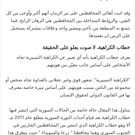
وقد اثبت أهالي المحافظتين على مر الزمان أنهم أكبر وأوعى من كل
الفتن، والروابط المتداخلة بين المحافظتين هي الرهان الرابح، فما
تتمتع به المنطقة من تآخي ومصير واحد وعلاقات مشتركة يستحيل
على الزمن ان يفسدها.
خطاب الكراهية، لا صوت يعلو على الحقيقة
يعرف خطاب الكراهية بأنه أي تعبير عن الكراهية التمييزية تجاه
الأشخاص على أساس جانب معيّن من هويتهم.
“الكراهية التمييزية”: شعور قوي وغير عقلاني بالعداوة تجاه شخص أو
مجموعة من الناس بسبب هويتهم، على أساس ميزة خاصة معترف
بها في القانون الدولي لحقوق الإنسان.
يتناول هذا المقال حالة خاصة من الحالات السورية التي انتشر فيها
خطاب الكراهية بعد قيام أحداث الثورة السورية مطلع عام 2011 م،
ألا وهو خطاب الكراهية الذي انتشر بين المحافظتين الجارتين في
الجنوب السوري وهما محافظتا ” درعا والسويداء ” حيث يتطرق هذا