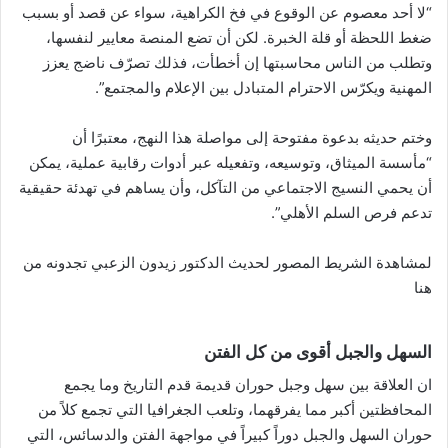
“لا أحد معصوم عن الوقوع في فخ الكراهية، سواء عن قصد أو بسبب
ضغط اللحظة أو قلة الخبرة. لكن أن تضع المنصة معايير لنفسها،
وتطلب من الناس محاسبتها إن أخطأت، فذلك تصرّف ناضج يعزز
المهنية ويكرّس الاحترام المتبادل بين الإعلام والمجتمع”.
وختم حديثه بدعوة مفتوحة إلى مواصلة هذا النهج، معتبرًا أن
“مأسسة الميثاق، وتوسيعه، وتفعيله عبر أدوات رقابية عملية، يمكن
أن يحمي النسيج الاجتماعي من التآكل، وأن يساهم في تهدئة حقيقية
تدعم فرص السلم الأهلي”.
لمشاهدة الشريط المصور لحديث الدكتور زيدون الزعبي تجدونه
من
هنا
السهل والجبل أقوى من كل الفتن
ان العلاقة بين سهل وجبل حوران قديمة قدم التاريخ وما يجمع
المحافظتين أكبر مما يفرقهما، وتلعب الجغرافيا التي تجمع كلاً من
حوران السهل والجبل دوراً كبيراً في مواجهة الفتن والدسائس، التي