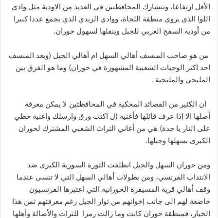
الأقل ارتفاعا، وتتشارك المحافظتين في العديد من الاودية مثل وادي
اللوا الذي يروي منطقة اللجاة، ووادي الزيدي الذي يجمع عددا كبيرا
من أودية السفح الغربي للجبل وينقلها لسهول حوران.
من هو صاحب المنسف أهالي السهل ام أهالي الجبل (ويعد المنسف
احد اكثر الوجبات الشعبية المشهورة في حوران) وما هو الفرق بين
المليحي والمليحية .
ان الكثير من القصائد المحكية في المحافظتين لا يمكن معرفة
أصلها الا إذا عرف قائلها فأغنية (ل اكتب ورق وارسلك واغنية حطي
على النار يا جدة) هي من أغاني التراث الشعبي المشترك لحوران
الكبرى بسهلها وجبلها.
ومن حوران السهل والجبل انطلقت الثورة السورية الكبرى ضد
الانتداب الفرنسي، ومن بطولات أهالي السهل التي لا تنسى عندما
وقف أهالي قرية المسيفرة الحورانية التي اعتبرها الفرنسيون
خاضعة لهم الى جانب إخوانهم من ثوار الجبل رغم معرفتهم ثمن هذا
الخيار، فمنطقة حوران كانت وما زالت رمزا للتراث والأصالة وأهلها