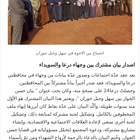
اجتماع بين الاخوة في سهل وجبل حوران
اصدار بيان مشترك بين وجهاء درعا والسويداء
بعد عقد عدّة اجتماعات وصدور عدّة بيانات من وجهاء في محافظتي
درعا والسويداء، فقد صدر أخيراً بياناً مشتركاً بين المحافظتين،
وحصلتْ درعا24 على نسخةٍ منه، وكان تحت عنوان ” بيان حسن
الجوار بين سهل وجبل حوران “، ويعتبر هذا البيان المشترك هو الأوّل
منذ سنوات طويلة، وأكّد البيان على عدّة نقاط كان أبرزها إنهاء ملف
المخطوفين بالكامل، وتشكيل لجنة مشتركة لمتابعة ذلك، وتشكيل
لجنة أخرى تسعى لإعادة العلاقات الاجتماعية والاقتصادية، وإنشاء
مشاريع مشتركة، ودعوة المجتمع لتحمّل مسؤولياته في قضايا حسن
الجوار، وخُتم البيان بالدعاء بالرحمة لأرواح الشهداء ومن ثمّ بأسماء