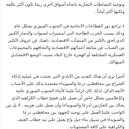
وتوجيه النشاطات التجارية باتجاه أسواق أخرى ربما تكون أكثر تكلفة
ولكنها أكثر أماناً .
• تراجع دور القطاعات الانتاجية في الجنوب السوري بشكل عام
وذلك بسبب الحرب الطاحنة التي استمرات لسنوات والدمار الكبير
الذي لحق بالكثير من المنشآت الاقتصادية، ناهيك عن عزوف الكثير
من الشباب عن متابعة أعمالهم الاقتصادية والتحاقهم بالمجموعات
العسكرية المختلفة أو الهجرة خارج البلاد بسبب الوضع الاقتصادي
المتهالك.
أخيرا نرى أن هناك العديد من الأيادي التي نجحت في عملية إذكاء
الصراع بين محافظتي درعا والسويداء معتمدة بذلك على الأسباب
الآنفة الذكر، لذلك كان لزاماً علينا كأبناء الجنوب السوري عامة
وكإعلاميين بشكل خاص أن نعمل على فضح خطاب الكراهية الذي
يحاك بين الجارتين (درعا والسويداء) وأن نعمل على تعريته ، لا بل من
الواجب علينا العمل على توحيد الجهود بين محافظتي درعا
والسويداء في سبيل بناء جيل واع يعمل على نبذ خطاب العنف
والكراهية على كافة المستويات .