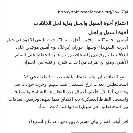
https://toleranceforsyria.org/?p=1794
اجتماع أخوة السهل والجبل بداية لحل الخلافات
أخوة السهل والجبل
أسمى وجوه “التسامح من أجل سوريا” ، حيث التقى الأخوة في جبل
العرب (السويداء) وسهل حوران (درعا)، يوم أمس مؤكدين على
العلاقات التاريخية بين المحافظتين، وأهمية الحفاظ على السلم
الأهلي، ومنع أي طرف من إحداث شرخ أو فتنة بين الجيران.
جمع اللقاء لجان أهلية متمثلة بالشخصيات الفاعلة في كلا
المحافظتين، بعد ما نزغ الشيطان فيما بينهم، وجرت حوادث قتل
وخطف. أما الآن فأولى أعمال هذه اللجان هو التسامح والتصالح
واستبعاد النقاط العسكرية بعد الاتفاق فيما بينهم. وترسيخ العلاقات
بين المحافظتين في سبيل إعادتها كما كانت دائماً.
اقرأ أيضا:
اصدار بيان مشترك بين وجهاء درعا والسويداء