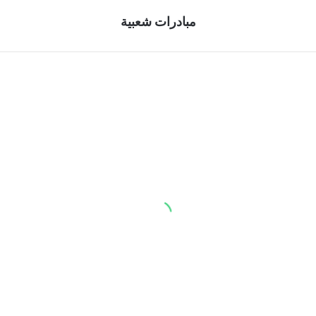
 الشام
مبادرات شعبية
مبادرة
اجتماع
شعبية
أخوة
لمواجهة
السهل
فيروس
والجبل
كورونا
بداية
في
لحل
مدينة
الخلاف
بصرى
الشام