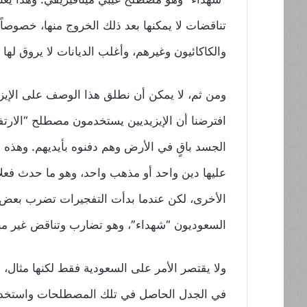
تناقضات لا يمكنها بعد ذلك الخروج منها، خصوصا
والكاكائيون وغيرهم، وأغلب الديانات لا يروق لها ه
ومن ثم، لا يمكن أن نطلق هذا الوصف على الإيزيدي
افترضنا أن الإيزيديين يستخدمون مصطلح “الارتفا
الجسد باقٍ في الأرض وهم دفنوه بأيديهم. وهذه 
عليها دين واحد أو مذهب واحد، وهو ما حدث فعلاً
الأخرى، لكن عندما بدأت التفجيرات تضرب بعض الم
السعوديون “شهداء”، وهو تضارب وتناقض غير مب
ولا يقتصر الأمر على السعودية فقط لكنها مثال، و
في الجدل الحاصل في تلك المصطلحات واستخدمت م