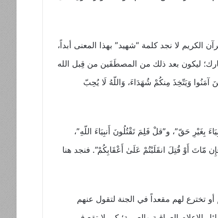
 الكريم لا نجد كلمة “شهيد” بهذا المعنى أبداً،
رك؛ ليكون بعد ذلك من المصطَفَين من قِبل الله
َتّخِذَ مِنكُمْ شُهَدَاءَ، وَاللّهُ لَا يُحِبّ
ً: “وَقَتْلَهُمُ الْأَنبِيَاءَ بِغَيْرِ حَقّ”، و”قلْ فَلِمَ تَقْتُلُونَ أَنبِيَاءَ اللّهِ”،
وْ قُتِلَ انقَلَبْتُمْ عَلَىٰ أَعْقَابِكُمْ”. فنجد هنا
و تخترع لهم مقعداً في الجنة لتقول عنهم
الإعلام العراقية والعربية؛ كي لا تقع في