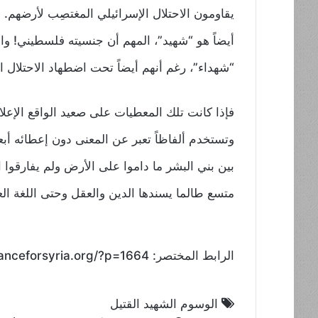
يقاومون الاحتلال الإسرائيلي المغتصِب لأرضهم. 
“شهداء”، رغم أنهم أيضاً تحت اضطهاد الاحتلال ال
فإذا كانت تلك المعطيات على صعيد الواقع الإع
وتستخدم ألفاظاً تعبر عن المعنى دون إعطائه أبع
بين بني البشر ما داموا على الأرض ولم يفارقوا ال
متسع طالما يسندها الدين والعقل وحتى اللغة الع
الرابط المختصر: https://toleranceforsyria.org/?p=1664
الوسوم
الشهيد
القتيل