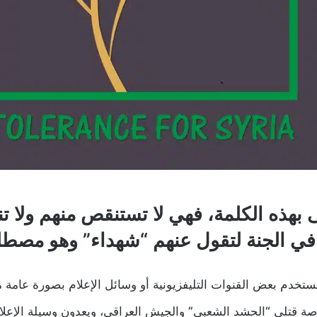
بهذه الكلمة، فهي لا تستنقص منهم ولا تن
 في الجنة لتقول عنهم “شهداء” وهو مصطل
تستخدم بعض القنوات التليفزيونية أو وسائل الإعلام بصورة عامة
اصة قتلى “الحشد الشعبي” والجيش العراقي، ويعدون وسيلة الإعلا