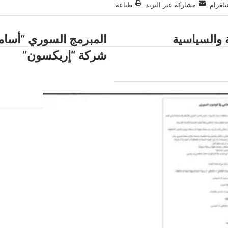
يلقرام
مشاركة عبر البريد
طباعة
المبرمج
 والسياسية
المبرمج السوري “أسامة
السوري
شركة “إريكسون”
“أسامة
أبو
حجر”
من
بين
الركام
إلى
شركة
“إريكسون”