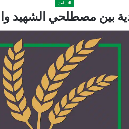
التسامح
دية بين مصطلحي الشهيد وال