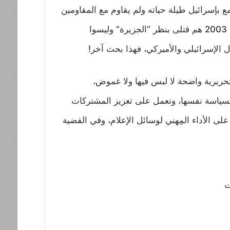
 بإسرائيل طيلة حياته ولم يقاوم مع المقاومين
أيضاً هو “شهيد”، المهم أن جنسيته فلسطيني! والغريب أيضاً أن القتلى العراقيين على يد القوات الأميركية منذ عام 2003 هم قتلى بنظر “الجزيرة” وليسوا
ال الإسرائيلي والأميركي، فهذا بحث آخر!
حريرية واضحة لا لبس فيها ولا غموض،
 بالسياسة نفسها، وتعمل على تعزيز المشتركات
 على الأداء المِهني لوسائل الإعلام، وفي القضية
ت