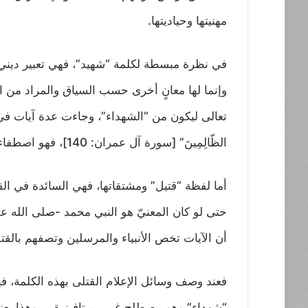
مهنيتها وحياديتها.
في نظرة مبسطة لكلمة “شهيد”، فهي تعبير ديني إسل
وإنما لها معانٍ أخرى حسب السياق والمراد من ال
تعالى ليكون من “الشهداء”، وجاءت عدة آيات في القرآن للتعب
الظّالِمِينَ” [سورة آل عمران: 140]، فهو اصطفاء من الله لأحد البشر، وهو أمرٌ غيبي لا يمكن لأحد أن يعلمه.
حتى لو كان المعنيّ هو النبي محمد -صلى الله عليه وسلم- فقط
أن الآيات تخص الأنبياء والمرسلين وتصفهم بالقت
فعند وصف وسائل الإعلام القتلى بهذه الكلمة، فه
“شهداء” وهو مصطلح غيبي ميتافيزيقي. وهذا يعني 