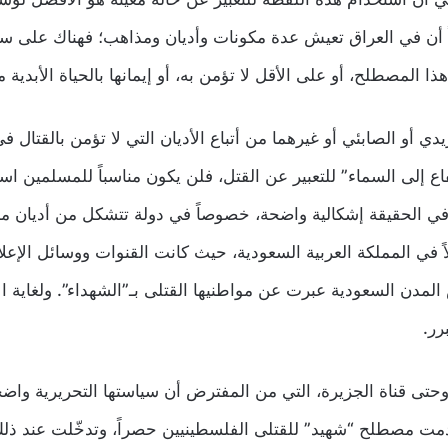
ً أن في العراق تعيش عدة مكونات وأديان ومذاهب؛ فهناك على سبي
ذا المصطلح، أو على الأقل لا تؤمن به، أو إيمانها بالحياة الأبدية 
 أو الصابئي أو غيرهما من أتباع الأديان التي لا تؤمن بالقتال ف
ع إلى السماء” للتعبير عن القتل، فلن يكون مناسباً للمسلمين است
في الحقيقة إشكالية واضحة، خصوصاً في دولة تتشكل من أديان مخ
 في المملكة العربية السعودية، حيث كانت القنوات ووسائل الإعل
دن السعودية عبرت عن مواطنيها القتلى بـ”الشهداء”. ولغاية الآن
رر.
حتى قناة الجزيرة، التي من المفترض أن سياستها التحريرية واضحة وت
صطلح “شهيد” للقتلى الفلسطينيين حصراً، وتدخّلت عند ذلك الف