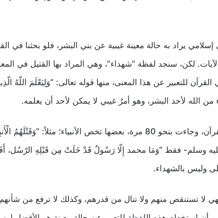
امي يراد به حالة معينة غيبية عن بني البشر، فلو بحثنا في القرآن
آيات. لكن، سنجد لفظة “شهداء”، وهي المراد بها القتيل في المعا
ير عن هذا المعنى، منها قوله تعالى: “وَلِيَعْلَمَ اللّهُ الّذِينَ آمَنُوا وَي
أما لفظة “قتيل” ومشتقاتها، فهي السائدة في القرآن، وجاءت بنحو 80 مرة، بعضها تخص الأنبياء؛ مثلا
 “وَمَا محمد إِلّا رَسُولٌ قَدْ خَلَتْ مِن قَبْلِهِ الرّسُل، أَفَإِن مّاتَ أَ
لى وليس بالشهداء.
ي لا تستنقص منهم ولا تنال من قدرهم، وكذلك لا ترفع من شأنهم أ
أن استخدام هذه اللفظة للتعبير عن حالة معينة هو الأفضل لوسائل 