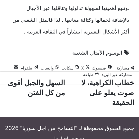
،وتنبع أهميتها لسهولة تداولها وتناقلها عبر الأجيال
بالإضافة لجمالها وكثافة معانيها . لذا فالمثل الشعبي من
أكثر الأشكال التعبيرية انتشاراً في الثقافة العربية .
الوسوم
الأمثال الشعبية
مشاركة
فيسبوك
‫X
سكايب
واتساب
تيلقرام
مشاركة عبر البريد
طباعة
خطاب
السهل
خطاب الكراهية، لا
السهل والجبل أقوى
الكراهية،
والجبل
صوت يعلو على
من كل الفتن
لا
أقوى
صوت
من
الحقيقة
يعلو
كل
على
الفتن
الحقيقة
جميع الحقوق محفوظة لـ "التسامح من اجل سوريا" 2026
من نحن
اتصل بنا